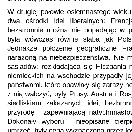
W drugiej połowie osiemnastego wieku 
dwa ośrodki idei liberalnych: Franc
bezstronnie można nie popadając w pr
była wówczas równie słaba jak Pol
Jednakże położenie geograficzne Fra
narażoną na niebezpieczeństwa. Nie m
sąsiadów: rozkładająca się Hiszpania 
niemieckich na wschodzie przypadły j
państwami, które obawiały się zarazy no
z nią walczyć, były Prusy, Austria i Ros
siedliskiem zakazanych idei, bezbron
przyrodę i zapewniającą natychmiasto
Dokonały wyboru i nieopisane cierpi
umrzeć, były ceną wyznaczoną przez los 