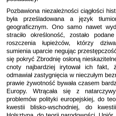
Pozbawiona niezależności ciągłości histo
była prześladowana a język tłumio
geograficznym. Ono samo nawet wyda
straciło określoność, zostało podan
roszczenia łupieżców, którzy dziw
sumienia uparcie negując przestępczość
się pokryć Zbrodnię osłoną nieskazitel
cnoty najbardziej irytował ich fakt
odmawiał zastygnięcia w nieczułym bez
prawie żywotność bywała czasem bardzo
Europy. Wtrącała się z natarczyw
problemów polityki europejskiej, do te
kwestii blisko-wschodniej, do kwesti
Holsztyna, do teorii narodowości. Upiór