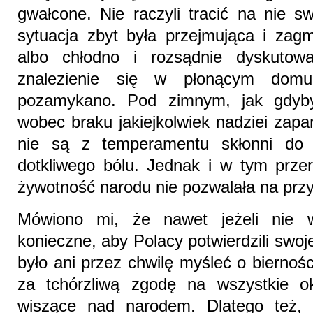
gwałcone. Nie raczyli tracić na nie s
sytuacja zbyt była przejmująca i zag
albo chłodno i rozsądnie dyskutow
znalezienie się w płonącym domu,
pozamykano. Pod zimnym, jak gdyb
wobec braku jakiejkolwiek nadziei zap
nie są z temperamentu skłonni do 
dotkliwego bólu. Jednak i w tym prze
żywotność narodu nie pozwalała na przy
Mówiono mi, że nawet jeżeli nie wi
konieczne, aby Polacy potwierdzili swo
było ani przez chwilę myśleć o biernoś
za tchórzliwą zgodę na wszystkie ok
wiszące nad narodem. Dlatego też,