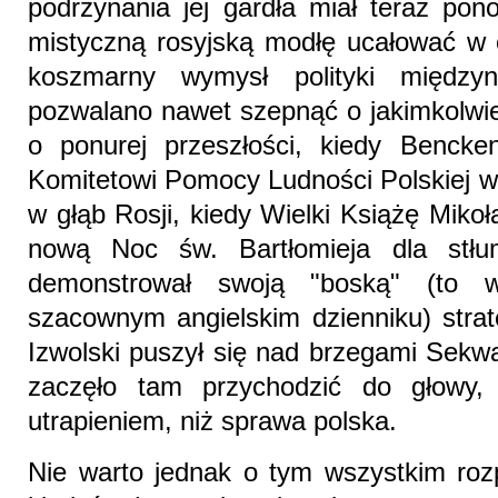
podrzynania jej gardła miał teraz pon
mistyczną rosyjską modłę ucałować w o
koszmarny wymysł polityki międzyna
pozwalano nawet szepnąć o jakimkolwie
o ponurej przeszłości, kiedy Bencke
Komitetowi Pomocy Ludności Polskiej w
w głąb Rosji, kiedy Wielki Książę Mikoł
nową Noc św. Bartłomieja dla stłumi
demonstrował swoją "boską" (to 
szacownym angielskim dzienniku) strat
Izwolski puszył się nad brzegami Sekwa
zaczęło tam przychodzić do głowy,
utrapieniem, niż sprawa polska.
Nie warto jednak o tym wszystkim rozp