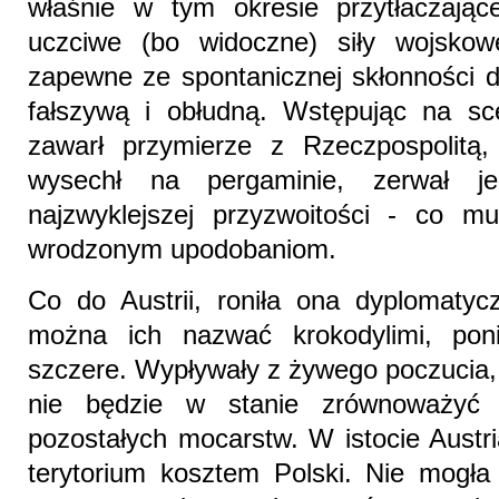
właśnie w tym okresie przytłaczaj
uczciwe (bo widoczne) siły wojskow
zapewne ze spontanicznej skłonności d
fałszywą i obłudną. Wstępując na sce
zawarł przymierze z Rzeczpospolitą,
wysechł na pergaminie, zerwał j
najzwyklejszej przyzwoitości - co m
wrodzonym upodobaniom.
Co do Austrii, roniła ona dyplomatyc
można ich nazwać krokodylimi, po
szczere. Wypływały z żywego poczucia, 
nie będzie w stanie zrównoważyć 
pozostałych mocarstw. W istocie Austr
terytorium kosztem Polski. Nie mogła