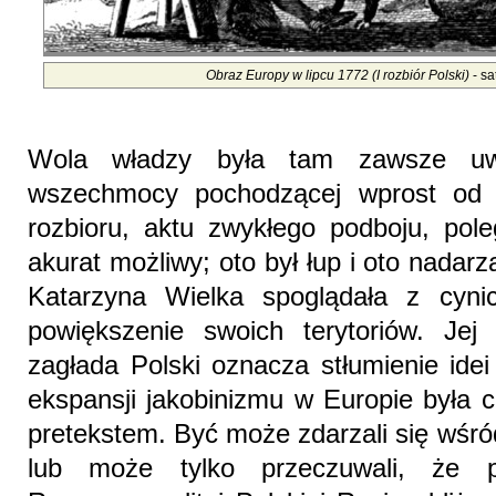
Obraz Europy w lipcu 1772 (I rozbiór Polski)
- sa
Wola władzy była tam zawsze uw
wszechmocy pochodzącej wprost od 
rozbioru, aktu zwykłego podboju, pol
akurat możliwy; oto był łup i oto nadarz
Katarzyna Wielka spoglądała z cyn
powiększenie swoich terytoriów. Jej
zagłada Polski oznacza stłumienie ide
ekspansji jakobinizmu w Europie była 
pretekstem. Być może zdarzali się wśród
lub może tylko przeczuwali, że p