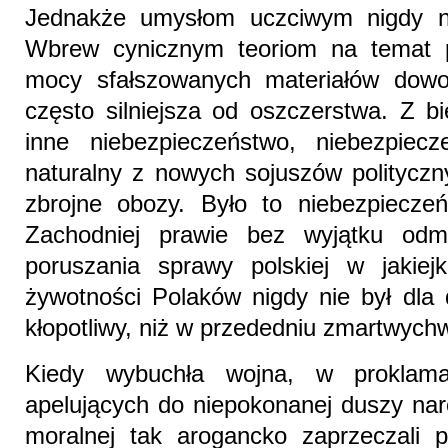
Jednakże umysłom uczciwym nigdy nie
Wbrew cynicznym teoriom na temat p
mocy sfałszowanych materiałów dow
często silniejsza od oszczerstwa. Z b
inne niebezpieczeństwo, niebezpie
naturalny z nowych sojuszów politycz
zbrojne obozy. Było to niebezpiecze
Zachodniej prawie bez wyjątku od
poruszania sprawy polskiej w jakiejk
żywotności Polaków nigdy nie był dla d
kłopotliwy, niż w przededniu zmartwychw
Kiedy wybuchła wojna, w proklamac
apelujących do niepokonanej duszy naro
moralnej tak arogancko zaprzeczali p