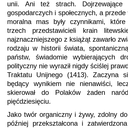
unii. Ani też strach. Dojrzewające 
gospodarczych i społecznych, a przed
moralna mas były czynnikami, które 
trzech przedstawicieli krain litews
najznaczniejszego z książąt zawarło zw
rodzaju w historii świata, spontanicz
państw, świadomie wybierających d
polityczny nie wyraził nigdy ściślej pra
Traktatu Unijnego (1413). Zaczyna s
będący wynikiem nie nienawiści, lecz
skierował do Polaków żaden naród
pięćdziesięciu.
Jako twór organiczny i żywy, zdolny do
później przekształcona i zatwierdzon