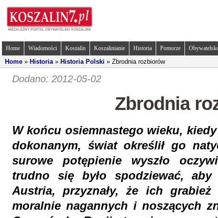
Home
Wiadomości
Koszalin
Koszalinianie
Historia
Pomorze
Obywatelsk
Home
»
Historia
»
Historia Polski
» Zbrodnia rozbiorów
Dodano: 2012-05-02
Zbrodnia ro
W końcu osiemnastego wieku, kiedy r
dokonanym, świat określił go nat
surowe potępienie wyszło oczywi
trudno się było spodziewać, aby 
Austria, przyznały, że ich grabie
moralnie nagannych i noszących z