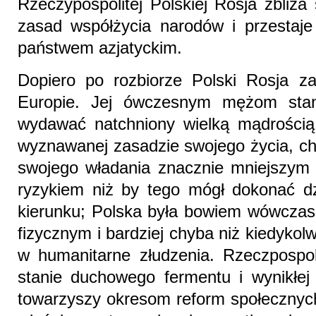
Rzeczypospolitej Polskiej Rosja zbliża
zasad współżycia narodów i przestaje b
państwem azjatyckim.
Dopiero po rozbiorze Polski Rosja z
Europie. Jej ówczesnym mężom stan
wydawać natchniony wielką mądrością p
wyznawanej zasadzie swojego życia, ch
swojego władania znacznie mniejszym 
ryzykiem niż by tego mógł dokonać dz
kierunku; Polska była bowiem wówczas
fizycznym i bardziej chyba niż kiedykol
w humanitarne złudzenia. Rzeczpospo
stanie duchowego fermentu i wynikłej 
towarzyszy okresom reform społecznych.