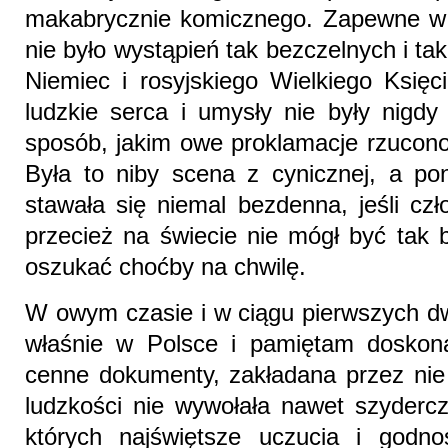
makabrycznie komicznego. Zapewne w ca
nie było wystąpień tak bezczelnych i ta
Niemiec i rosyjskiego Wielkiego Księci
ludzkie serca i umysły nie były nigdy
sposób, jakim owe proklamacje rzucono
Była to niby scena z cynicznej, a pon
stawała się niemal bezdenna, jeśli czł
przecież na świecie nie mógł być tak b
oszukać choćby na chwilę.
W owym czasie i w ciągu pierwszych d
właśnie w Polsce i pamiętam doskona
cenne dokumenty, zakładana przez nie
ludzkości nie wywołała nawet szyderc
których najświętsze uczucia i godno