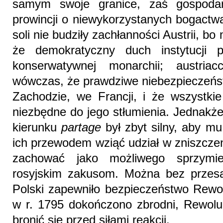
samym swoje granice, zaś gospodarc
prowincji o niewykorzystanych bogactwa
soli nie budziły zachłanności Austrii, b
że demokratyczny duch instytucji p
konserwatywnej monarchii; austria
wówczas, że prawdziwe niebezpieczeństw
Zachodzie, we Francji, i że wszystki
niezbędne do jego stłumienia. Jednakże
kierunku
partage
był zbyt silny, aby mu
ich przewodem wziąć udział w zniszczen
zachować jako możliwego sprzymie
rosyjskim zakusom. Można bez przesa
Polski zapewniło bezpieczeństwo Rewol
w r. 1795 dokończono zbrodni, Rewoluc
bronić się przed siłami reakcji.