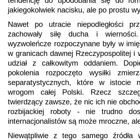
tendencję do upodobania się do form
jakiegokolwiek nacisku, ale po prostu wy
Nawet po utracie niepodległości p
zachowały siłę ducha i wierności
wyzwoleńcze rozpoczynane były w imię
w granicach dawnej Rzeczypospolitej i 
udział z całkowitym oddaniem. Dopi
pokolenia rozpoczęto wysiłki zmier
separatystycznych, które w istocie 
wrogom całej Polski. Rzecz szczegól
twierdzący zawsze, że nic ich nie obchod
rozbijackiej roboty - nie trudno do
internacjonalistów są może mroczne, al
Niewątpliwie z tego samego źródła w