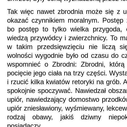
Tak więc nawet zbrodnia może się z up
okazać czynnikiem moralnym. Postęp z
bo postęp to tylko wielka przygoda,
wiedzą przywódcy i zwierzchnicy. To m
w takim przedsięwzięciu nie liczą s
wolności wygodnie było od czasu do cz
wspomnieć o Zbrodni: Zbrodni, którą
pocięcie jego ciała na trzy części. Wyst
i rzucić kilka kwiatów retoryki na grób.
spokojnie spoczywać. Nawiedzał obszar
upiór, nawiedzający domostwo przodków
upiór zniesławiony, wyśmiewany, lekce
rodzaj obawy, jakiś dziwny niep
posiadaczy.