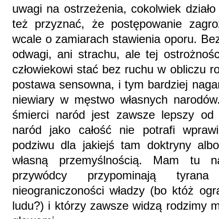
uwagi na ostrzeżenia, cokolwiek działo
też przyznać, że postępowanie zagro
wcale o zamiarach stawienia oporu. Bez 
odwagi, ani strachu, ale tej ostrożnoś
człowiekowi stać bez ruchu w obliczu r
postawa sensowna, i tym bardziej naga
niewiary w męstwo własnych narodów.
śmierci naród jest zawsze lepszy od
naród jako całość nie potrafi wpraw
podziwu dla jakiejś tam doktryny al
własną przemyślnością. Mam tu na
przywódcy przypominają tyra
nieograniczoności władzy (bo któż og
ludu?) i którzy zawsze widzą rodzimy 