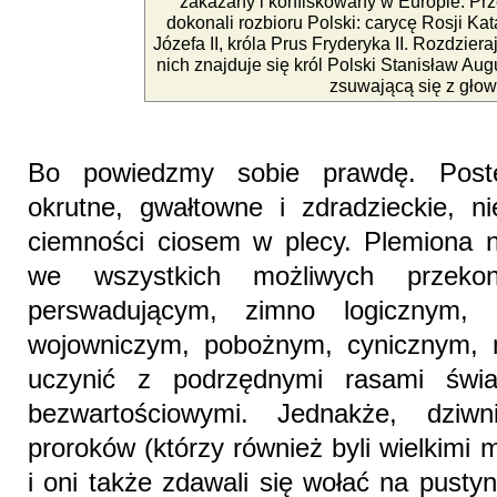
zakazany i konfiskowany w Europie. Pr
dokonali rozbioru Polski: carycę Rosji Kat
Józefa II, króla Prus Fryderyka II. Rozdzier
nich znajduje się król Polski Stanisław Au
zsuwającą się z głow
Bo powiedzmy sobie prawdę. Postę
okrutne, gwałtowne i zdradzieckie, 
ciemności ciosem w plecy. Plemiona n
we wszystkich możliwych przekon
perswadującym, zimno logicznym, h
wojowniczym, pobożnym, cynicznym, 
uczynić z podrzędnymi rasami świa
bezwartościowymi. Jednakże, dziw
proroków (którzy również byli wielkimi m
i oni także zdawali się wołać na pustyn