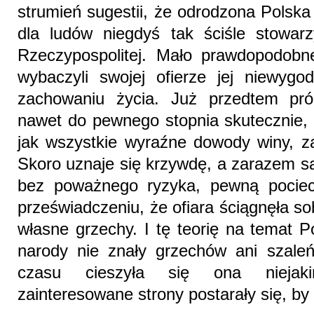
strumień sugestii, że odrodzona Polsk
dla ludów niegdyś tak ściśle stowar
Rzeczypospolitej. Mało prawdopodobn
wybaczyli swojej ofierze jej niewyg
zachowaniu życia. Już przedtem pró
nawet do pewnego stopnia skutecznie, 
jak wszystkie wyraźne dowody winy, z
Skoro uznaje się krzywdę, a zarazem są
bez poważnego ryzyka, pewną pocie
przeświadczeniu, że ofiara ściągnęła s
własne grzechy. I tę teorię na temat 
narody nie znały grzechów ani szaleń
czasu cieszyła się ona niejak
zainteresowane strony postarały się, b