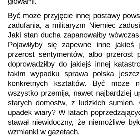
głowami.
Być może przyjęcie innej postawy pows
zadufania, a militaryzm Niemiec zadusi
Jaki stan ducha zapanowałby wówczas 
Pojawiłyby się zapewne inne jakieś pr
przerost sentymentów, albo przerost 
doprowadziłby do jakiejś innej katast
takim wypadku sprawa polska jeszcze
konkretnych kształtów. Być może n
wszystko przemija, nawet najbardziej u
starych domostw, z ludzkich sumień. 
upadek wiary? W latach poprzedzających
stawał niewidoczny, że niemożliwe był
wzmianki w gazetach.