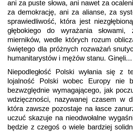
ani za puste słowa, ani nawet za ocalenie
za demokrację, ani za alianse, za sys
sprawiedliwość, która jest niezgłębion
głębokiego do wyrażania słowami, 
mierników, wedle których rozum oblicza
świętego dla próżnych rozważań snutyc
humanitarystów i mężów stanu. Ginęli...
Niepodległość Polski wyłania się z te
lojalność Polski wobec Europy nie 
bezwzględnie wymagającego, jak poczu
wdzięczności, nazywanej czasem w d
która zawsze pozostaje na łasce zanurz
uczuć skazuje na nieodwołalne wygaśni
będzie z czegoś o wiele bardziej solid