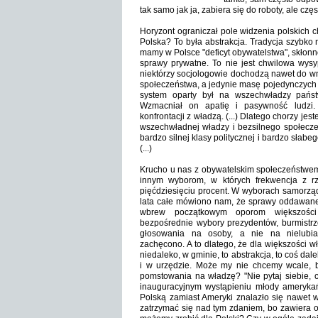
tak samo jak ja, zabiera się do roboty, ale czę
Horyzont ograniczał pole widzenia polskich c
Polska? To była abstrakcja. Tradycja szybko 
mamy w Polsce "deficyt obywatelstwa", skłonn
sprawy prywatne. To nie jest chwilowa wys
niektórzy socjologowie dochodzą nawet do w
społeczeństwa, a jedynie masę pojedynczych
system oparty był na wszechwładzy państw
Wzmacniał on apatię i pasywność ludzi. 
konfrontacji z władzą. (...) Dlatego chorzy je
wszechwładnej władzy i bezsilnego społecz
bardzo silnej klasy politycznej i bardzo słab
(...)
Krucho u nas z obywatelskim społeczeństwem.
innym wyborom, w których frekwencja z rz
pięćdziesięciu procent. W wyborach samorząd
lata całe mówiono nam, że sprawy oddawane
wbrew początkowym oporom większości
bezpośrednie wybory prezydentów, burmistrz
głosowania na osoby, a nie na nielubia
zachęcono. A to dlatego, że dla większości w
niedaleko, w gminie, to abstrakcja, to coś dalek
i w urzędzie. Może my nie chcemy wcale, b
pomstowania na władzę? "Nie pytaj siebie, c
inauguracyjnym wystąpieniu młody amerykań
Polską zamiast Ameryki znalazło się nawet w
zatrzymać się nad tym zdaniem, bo zawiera on