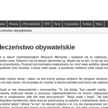
ianie
Historia
Obywatelskość
JOW
Życie
Gospodarka
Kultura
Wiara
czeństwo obywatelskie
łeczeństwo obywatelskie
ł w latach osiemdziesiątych Wojciech Młynarski i wydawał się to najlepszy,
mte czasy. Odwrócić się od władzy. Ignorować ją. Skupić się na tym, co da się zro
ie przeszkodzą. Program był minimalno-maksymalny, bo choć mało ambitny, dawa
ystemie było możliwe. Ludzie robili swoje, a ponieważ niektórzy robili nawet tro
 Dalej robimy swoje. I także na tym trochę polega problem. Bo program skrojony 
 nie było nasze, nie przystaje do czasów, w którym państwo jest nasze jak najbardzie
odzi w rolę obserwatorów i recenzentów: "To nie działa. Tam zawalili robotę. C
Jesteśmy mistrzami świata w zrzucaniu odpowiedzialności na innych, najlepszy
ami w znajdowaniu alibi dla swej bezczynności. "Moja chata z kraja". Tak było 
hłopskiej mentalności, która jeszcze przed wojną na pytanie o narodowość wielu
ludzie tutejsi". Mówię "w nas", bo słysząc pytania o to, czy nie zaangażować się
adam: "przecież ktoś bierze za to pieniądze". Wstyd mi, gdy jakiś znajomy, nawet