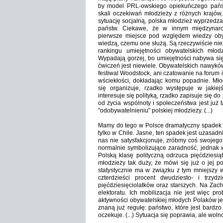
by model PRL-owskiego opiekuńczego państw
skali oczekiwań młodzieży z różnych krajów,
sytuację socjalną, polska młodzież wyprzedza
państw. Ciekawe, że w innym międzynaro
pierwsze miejsce pod względem wiedzy obywa
wiedzą, czemu one służą. Są rzeczywiście nieźl
rankingu umiejętności obywatelskich młod
Wypadają gorzej, bo umiejętności nabywa się
ćwiczeń jest niewiele. Obywatelskich nawyków
festiwal Woodstock, ani czatowanie na forum
wściekłości, dokładając komu popadnie. Mł
się organizuje, rzadko występuje w jakie
interesuje się polityką, rzadko zapisuje się do
od życia wspólnoty i społeczeństwa jest już
"odobywatelnieniu" polskiej młodzieży. (...)
Mamy do tego w Polsce dramatyczny spadek za
tylko w Chile. Jasne, ten spadek jest uzasadni
nas nie satysfakcjonuje, zróbmy coś swojego,
normalnie symbolizujące zaradność, jednak w 
Polską klasę polityczną odrzuca pięćdziesiąt
młodzieży tak duży, że mówi się już o jej p
statystycznie ma w związku z tym mniejszy 
czterdzieści procent dwudziesto- i trzydz
pięćdziesięciolatków oraz starszych. Na Zach
elektoratu. Ich mobilizacja nie jest więc 
aktywności obywatelskiej młodych Polaków j
znaną już regułę: państwo, które jest bardzo
oczekuje. (...) Sytuacja się poprawia, ale woln