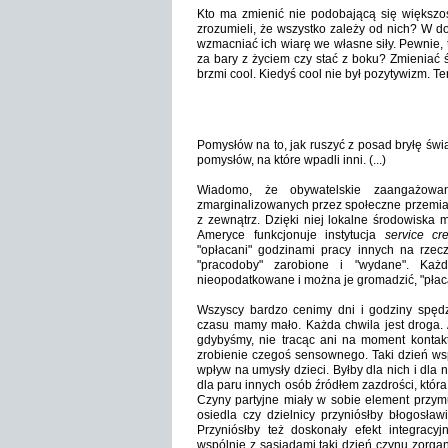
Kto ma zmienić nie podobającą się większoś
zrozumieli, że wszystko zależy od nich? W d
wzmacniać ich wiarę we własne siły. Pewnie, t
za bary z życiem czy stać z boku? Zmieniać ś
brzmi cool. Kiedyś cool nie był pozytywizm. T
Pomysłów na to, jak ruszyć z posad bryłę świa
pomysłów, na które wpadli inni. (...)
Wiadomo, że obywatelskie zaangażowan
zmarginalizowanych przez społeczne przemia
z zewnątrz. Dzięki niej lokalne środowiska 
Ameryce funkcjonuje instytucja
service cre
"opłacani" godzinami pracy innych na rzec
"pracodoby" zarobione i "wydane". Każ
nieopodatkowane i można je gromadzić, "płacą
Wszyscy bardzo cenimy dni i godziny spęd
czasu mamy mało. Każda chwila jest droga. 
gdybyśmy, nie tracąc ani na moment kontaktu
zrobienie czegoś sensownego. Taki dzień wspó
wpływ na umysły dzieci. Byłby dla nich i dla 
dla paru innych osób źródłem zazdrości, która
Czyny partyjne miały w sobie element przymu
osiedla czy dzielnicy przyniósłby błogosła
Przyniósłby też doskonały efekt integracy
wspólnie z sąsiadami taki dzień czynu zorga