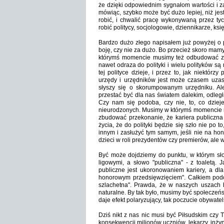
że dzięki odpowiednim sygnałom wartości i 
mówiąc, szybko może być dużo lepiej, niż jes
robić, i chwalić pracę wykonywaną przez tych
robić politycy, socjologowie, dziennikarze, ksi
Bardzo dużo złego napisałem już powyżej o po
boję, czy nie za dużo. Bo przecież skoro ma
którymś momencie musimy też odbudować zauf
nawet odraza do polityki i wielu polityków s
tej polityce dzieje, i przez to, jak niektórz
urzędy i urzędników jest może czasem uzas
słyszy się o skorumpowanym urzędniku. Al
przestać być dla nas światem dalekim, odleg
Czy nam się podoba, czy nie, to, co dzieje
nieurodzonych. Musimy w którymś momencie ni
zbudować przekonanie, że kariera publiczna 
życia, że do polityki będzie się szło nie po to
innym i zasłużyć tym samym, jeśli nie na ho
dzieci w roli prezydentów czy premierów, ale w
Być może dojdziemy do punktu, w którym sło
ligowymi, a słowo "publiczna" - z toaletą
publiczne jest ukoronowaniem kariery, a dla
honorowym przedsięwzięciem". Całkiem podob
szlachetna". Prawda, że w naszych uszach 
naturalne. By tak było, musimy być społeczeńs
daje efekt polaryzujący, tak poczucie obywatel
Dziś nikt z nas nic musi być Piłsudskim czy
konsekwencji milionów uczniów, lekarzy, inżyn