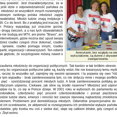
a powielić. Jest charakterystyczne, że w
 jeśli idzie o odpowiedzialność państwa za
 młodzież ze wszystkich innych rozwiniętych
dowym rankingu polska młodzież zajęta
telskiej. Młodzi ludzie znają instytucje i
i. Co do teorii. Bo z praktyką jest inaczej. W
zi Polacy wypadają już znacznie gorzej.
 drogą ćwiczeń, a u nas tych obywatelskich
 nie budują ani MTV, ani pismo "Bravo", ani
 internetowym, gdzie można dać upust swojej
odzież rzadko czegoś chce dokonać, rzadko
jś sprawie, rzadko pomaga innym, rzadko
 partii, organizacji i stowarzyszeń. Ten odwrót
Amerykanki, bez względu na wie
 tak głęboki, że socjologowie mówią nawet o
wykształcenie, są dumne z obywate
zaangażowania.
ufania młodzieży do organizacji politycznych. Tak bardzo w tak krótkim okresie
ony, bo organizacje polityczne jakie są, każdy widzi. Ale nie towarzyszy temu myśl: 
 raczej: to wszystko syf, zajmijmy się swoimi sprawami. I tu pojawia się owo "ró
tym wypadku - brak zainteresowania tym, co nie dotyczy mnie i mojego portfela, 
 pięć - sześćdziesiąt procent młodych ludzi. A brak zainteresowania polityką je
olitycznym uśpieniu. Ciekawe, jak silne są środki nasenne? Młodzież jest uśpio
wpływ na to, co się w Polsce dzieje. W 2001 roku w wyborach do parlamentu wz
iestolatków, czterdzieści pięć procent czterdziestolatków i ponad pięćdzies
odzie ludzie starsi, emeryci i renciści też zawsze stanowią najbardziej zmobiliz
problemem. Problemem jest demobilizacja młodych. Odwrotnie proporcjonalne do
est ich oczekiwanie, że aktywność w rozwiązywaniu ich problemów wykaże państ
 dalekie, gdy trzeba mu coś z siebie dać, staje się całkiem bliskie, gdy czegoś s
o. Zbyt wolno.