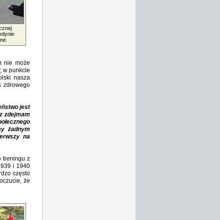
cznej
edynie
ne.
ym nie może
y, w punkcie
olski nasza
s zdrowego
eństwo jest
usz zdejmam
połecznego
śmy żadnym
ierwszy na
 treningu z
1939 i 1940
rdzo często
poczucie, że