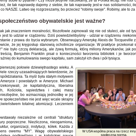
my sobie to pytanie? Czy może jedynie narzekamy, że ta Polska wciąż nie robi dl
, ile tak naprawdę dajemy z siebie, ile tak naprawdę jest w nas solidarności, ile
 co NASZE. Latwo się rozgrzeszamy, bo przecież "robimy swoje". Robimy, ale to za
społeczeństwo obywatelskie jest ważne?
 jak znaczeniem moralności, filozofowie zajmowali się nie od stuleci, ale od tysi
jest to udział w rządzeniu. Dziś powiedzielibyśmy - udział w rządzeniu niekonie
zystanie z prawa do bycia wybranym. Obserwujący Amerykę Alexis de Tocqueville z
nowicie, że jej kręgosłup stanowią ochotnicze organizacje. W praktyce przekonał s
 nie było czczą deklaracją, ale żywą formułą, którą miliony Amerykanów, jak po
reścią. Benjamin Franklin pisał o konieczności tworzenia bibliotek i je tworzon
aźniej do kumulowania swego kapitału, sam założył ich dwa i pół tysiąca.
pierwszej połowie dziewiętnastego wieku. A
wiele rzeczy uzasadniających twierdzenie, że
 współdziałania. Ta myśl była stałym motywem
 Ameryce i powstałych w Ameryce. Michael
konywali, ze kapitalistyczna, liberalna
ich, Kościoła, sąsiedztwa i całej masy
 niezbędne, bo wzmacniają jednostkę w jej
 społeczeństwo nie jest więc wcale skrajny
eciwieństwem totalnej atomizacji. Leczeniem
wstawały niezależne od centrali "struktury
ury poprzeczne. Niezliczona, nieogarniona,
tur, organizacji, instytucji, kółek. Każda z
 sens owemu "MY". Wagę obywatelskiego
W USA wspólna praca na rzecz inny
społeczną normą.
stwa podkreślano i w katolickiej nauce