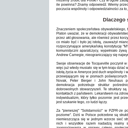
możemy zrobić dla Polski? Czy w ogóle zadaje
ile powinna? Znamy odpowiedź. Wiemy przecież
poczucia wspólnoty i odpowiedzialności za to,
Dlaczego 
Znaczeniem społeczeństwa obywatelskiego, tak
Platon uważał, że w demokracji obywatelstwo 
przez akt głosowania, ale również przez kor
co miało być i było jej istotą, zauważył mia
rozpoczynające amerykańską konstytucję "MY"
komunistyczni aparatczycy, wypełniało żywą t
Andrew Carnegie, nieograniczający się najwyr
Swoje obserwacje de Tocqueville poczynił w 
więc już wtedy musiało się w tym kraju dziać 
istotą życia w Ameryce jest duch wspólnoty i
przewijającym się w pismach poświęconych
Novak, Peter Berger i John Neuhaus prze
demokracja potrzebuje struktur pośredn
dobrowolnych stowarzyszeń. Te struktury są
kontaktach z państwem. Lekarstwem na zdrowe
indywidualizm, który tytko pozornie jest prz
jest szukanie tego, co ludzi łączy.
Za "pierwszej" "Solidarności" w PZPR-ze po
poziome". Dziś w Polsce potrzebne są strukt
niemieszcząca się w jednym wzorze sieć struk
nich i wszystkie razem nadadzą realny
zaangażowania w sprawy całego społeczeń