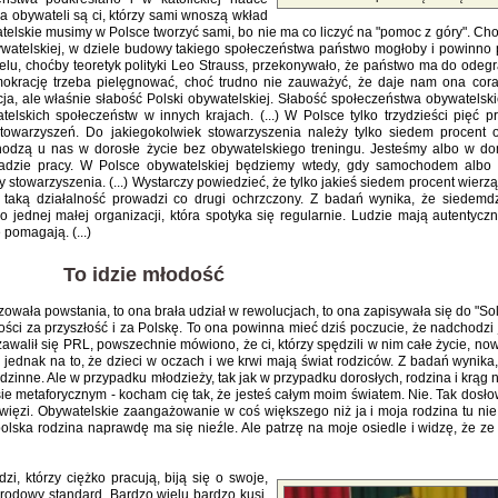
na obywateli są ci, którzy sami wnoszą wkład
lskie musimy w Polsce tworzyć sami, bo nie ma co liczyć na "pomoc z góry". Cho
obywatelskiej, w dziele budowy takiego społeczeństwa państwo mogłoby i powinno
ielu, choćby teoretyk polityki Leo Strauss, przekonywało, że państwo ma do odegr
okrację trzeba pielęgnować, choć trudno nie zauważyć, że daje nam ona cor
ja, ale właśnie słabość Polski obywatelskiej. Słabość społeczeństwa obywatelski
elskich społeczeństw w innych krajach. (...) W Polsce tylko trzydzieści pięć pr
towarzyszeń. Do jakiegokolwiek stowarzyszenia należy tylko siedem procent 
chodzą u nas w dorosłe życie bez obywatelskiego treningu. Jesteśmy albo w d
ładzie pracy. W Polsce obywatelskiej będziemy wtedy, gdy samochodem albo
y stowarzyszenia. (...) Wystarczy powiedzieć, że tylko jakieś siedem procent wierz
 taką działalność prowadzi co drugi ochrzczony. Z badań wynika, że siedemdz
jednej małej organizacji, która spotyka się regularnie. Ludzie mają autentycz
pomagają. (...)
To idzie młodość
owała powstania, to ona brała udział w rewolucjach, to ona zapisywała się do "Sol
ci za przyszłość i za Polskę. To ona powinna mieć dziś poczucie, że nadchodzi j
walił się PRL, powszechnie mówiono, że ci, którzy spędzili w nim całe życie, no
 jednak na to, że dzieci w oczach i we krwi mają świat rodziców. Z badań wynika
odzinne. Ale w przypadku młodzieży, tak jak w przypadku dorosłych, rodzina i krąg 
nsie metaforycznym - kocham cię tak, że jesteś całym moim światem. Nie. Tak dosło
więzi. Obywatelskie zaangażowanie w coś większego niż ja i moja rodzina tu nie
polska rodzina naprawdę ma się nieźle. Ale patrzę na moje osiedle i widzę, że ze 
i, którzy ciężko pracują, biją się o swoje,
narodowy standard. Bardzo wielu bardzo kusi,