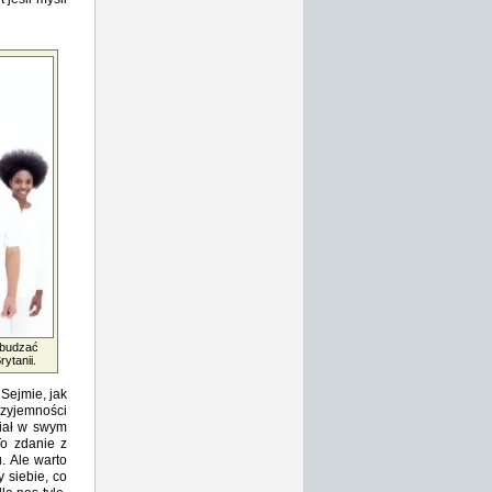
zbudzać
ytanii.
 Sejmie, jak
rzyjemności
ział w swym
To zdanie z
. Ale warto
 siebie, co