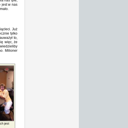
a nas tyle,
 jest w nas
 mało.
ącleci. Już
cznie tylko
auważył to,
ię więc, że
wiedzieliby
o. Milioner
ch jest