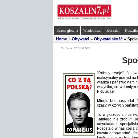
Strona główna
Wiadomości
Koszalin
Koszalin
Home
»
Obywatel
»
Obywatelskość
» Społe
Dodano: 2006-07-05
Spo
"Róbmy swoje", śpiewa
maksymalny pomysł na ta
władza i państwo nam n
wszystko, co w tamtym s
PRL zgasł.
Minęło kilkanaście lat.
czasy, w których państwo
Tu większość z nas wch
Tamtego nie zrobili". 
adwokatami, specjalist
Pozostało w nas coś z c
kazała odpowiadać - "my 
tamto, sam często odpowi