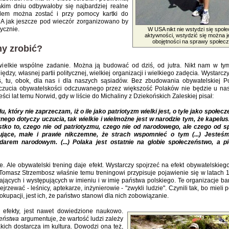
akim dniu odbywałoby się najbardziej realne
lem można zostać i przy pomocy kartki do
. A jak jeszcze pod wieczór zorganizowano by
ycznie.
W USA nikt nie wstydzi się społe
aktywności, wstydzić się można j
obojętności na sprawy społecz
y zrobić?
wielkie wspólne zadanie. Można ją budować od dziś, od jutra. Nikt nam w t
ędzy, własnej partii politycznej, wielkiej organizacji i wielkiego zadęcia. Wystarcz
oś, tu, obok, dla nas i dla naszych sąsiadów. Bez zbudowania obywatelskiej P
czucia obywatelskości odczuwanego przez większość Polaków nie będzie u na
eści lat temu Norwid, gdy w liście do Michaliny z Dziekońskich Zaleskiej pisał:
który nie zaprzeczam, iż o ile jako patriotyzm wielki jest, o tyle jako społecz
znego dotyczy uczucia, tak wielkie i wielmożne jest w narodzie tym, że kapel
stko to, czego nie od patriotyzmu, czego nie od narodowego, ale czego od s
kujące, małe i prawie nikczemne, że strach wspomnieć o tym (...) Jeste
arem narodowym. (...) Polaka jest ostatnie na globie społeczeństwo, a p
. Ale obywatelski trening daje efekt. Wystarczy spojrzeć na efekt obywatelskiego
Tomasz Strzembosz właśnie temu treningowi przypisuje pojawienie się w latach 
ających i występujących w imieniu i w imię państwa polskiego. Te organizacje ba
ejrzewać - leśnicy, aptekarze, inżynierowie - "zwykli ludzie". Czynili tak, bo mieli 
okupacji, jest ich, że państwo stanowi dla nich zobowiązanie.
i efekty, jest nawet dowiedzione naukowo.
zeństwa
argumentuje, że wartość ludzi zależy
kich dostarcza im kultura. Dowodzi ona też,