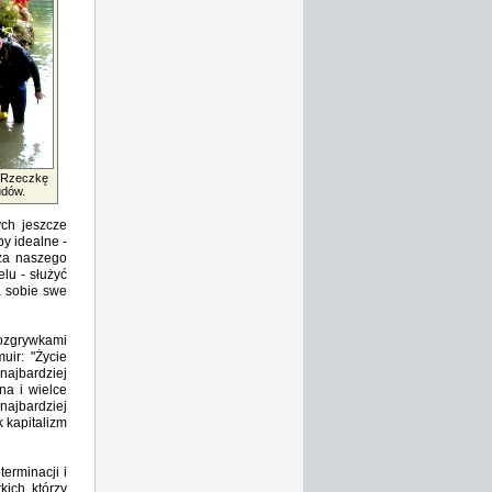
. Rzeczkę
udów.
ych jeszcze
y idealne -
 za naszego
elu - służyć
a sobie swe
rozgrywkami
uir: "Życie
najbardziej
na i wielce
najbardziej
 kapitalizm
erminacji i
kich, którzy