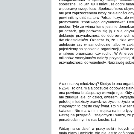
społecznej. To Jan XXIII mówił, że godni mia
w poprawę swego losu. Społeczeństwo obywate
nie jest zaprzeczeniem istoty działalności 
powinniśmy dziś na to w Polsce liczyć, ale w
promowaniu "cnotliwego obywatelstwa". Dem
posłów. Tyle że winna temu jest nie demokrac
po oczach, gdy porówna się ją z siłą obywat
deklaruje przynależność do dobrowolnych s
dwudziestolatków. Oznacza to, że ludzie w
autobusie czy w samochodzie, albo w zak
pojedziemy na spotkanie organizacji, kółka cz
w jakiejś organizacji czy ruchu. W Ameryce
milionów Amerykanów należy przynajmniej do 
przynależności do wspólnoty. Naprawdę sobie 
A co z naszą młodzieżą? Kiedyś to ona organiz
NZS-u. To ona miała poczucie odpowiedzialnoś
ona powinna brać sprawy w swoje ręce. Gdy za
nie zbudują, ale ich dzieci, owszem. Wygląda
polskiej młodzieży prawdziwe życie to życie r
znajomych to często cały świat. I to nie w se
światem. Nie ma w nim miejsca na inne typy 
Patrzę na przyjaciół i znajomych i widzę, że 
ponadrodzinnymi u nas krucho. (...)
Widzę na co dzień w pracy setki młodych ludz
mają plany i ambicje. Ale nie jest to ogólno