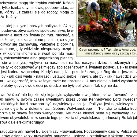
zachowania mogą się szybko zmienić. Krótko
t, tylko trzeba o tym mówić, podpowiadać, co
, którzy już zabrali się do roboty. Mogą to
ęża. Każdy.
lskiej polityce i naszych politykach. Aż się
my budować obywatelskie społeczeństwo, to w
anie ludzi do świata polityki. Niechęć, a
ą może często uzasadnione przez to, co się w
y politycy się zachowują. Patrzenie z góry na
adnione, gdy widzi się niesprawny urząd i
Czyn społeczny? Tak, ale w Ameryce
e w którymś momencie świat polityki musi
mieszkańcy sami oczyszczą z br
łą, znienawidzoną albo pogardzaną planetą.
 się w polityce, wpływa na nasz los i na los naszych dzieci, urodzonych i t
e tylko odbudować więź między społeczeństwem a światem polityki, ale - to byłob
jest karierą szlachetną. Kiedyś nadejdzie przecież czas, jak Bóg da to jeszcze
, by - jak dziś wielu - nakraść i ustawić siebie i innych, ale by - jak nawet dziś wi
nor i wdzięczność, to w każdym razie na szacunek. U nas niemało ludzi wyobraż
olałoby, gdyby owe dzieci po drodze nie były politykami. Tak się nie da.
wo "służba" nie będzie się kojarzyło wyłącznie z wojskiem, słowo "awans" - z 
. Jak mówił w swoim czasie uwielbiany przez Johna Kennedy’ego Lord Tweedsm
 niektórych ludzi powinno być największą ambicją. Polityka jest największym i 
nie ujęto to w dokumentach Soboru Watykańskiego II: "Polityka to sztuka trud
brzmią te słowa średnio wiarygodnie. Ale może kiedyś będą się wydawały jak 
twem obywatelskim i w sensie tego poczucia obywatelskości - jednością. Bo tak jak
stwa daje efekt integrujący.
 Trauguttem ani nawet Bujakiem czy Frasyniukiem. Potrzebujemy dziś w Polsce det
ierów, dziennikarzy, prawników, nauczycieli, księży i urzędników. Każdego i wszyst