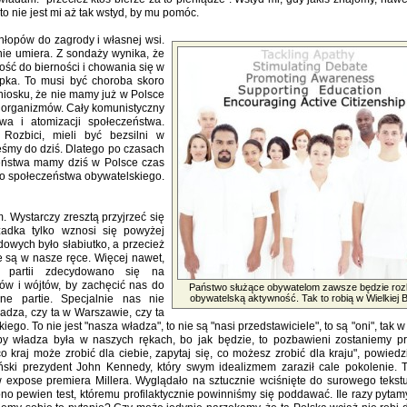
sto nie jest mi aż tak wstyd, by mu pomóc.
hłopów do zagrody i własnej wsi.
nie umiera. Z sondaży wynika, że
ość do bierności i chowania się w
ypka. To musi być choroba skoro
niosku, że nie mamy już w Polsce
 organizmów. Cały komunistyczny
a i atomizacji społeczeństwa.
Rozbici, mieli być bezsilni w
steśmy do dziś. Dlatego po czasach
eństwa mamy dziś w Polsce czas
ego społeczeństwa obywatelskiego.
 Wystarczy zresztą przyjrzeć się
adka tylko wznosi się powyżej
owych było słabiutko, a przecież
 są w nasze ręce. Więcej nawet,
 partii zdecydowano się na
ów i wójtów, by zachęcić nas do
Państwo służące obywatelom zawsze będzie ro
ne partie. Specjalnie nas nie
obywatelską aktywność. Tak to robią w Wielkiej Br
ładza, czy ta w Warszawie, czy ta
iego. To nie jest "nasza władza", to nie są "nasi przedstawiciele", to są "oni", tak w
y władza była w naszych rękach, bo jak będzie, to pozbawieni zostaniemy p
o kraj może zrobić dla ciebie, zapytaj się, co możesz zrobić dla kraju", powied
ski prezydent John Kennedy, który swym idealizmem zaraził cale pokolenie. 
 expose premiera Millera. Wyglądało na sztucznie wciśnięte do surowego tekstu
o pewien test, któremu profilaktycznie powinniśmy się poddawać. Ile razy pytamy