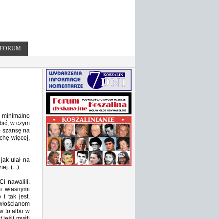
FORUM
 minimalno
bić, w czym
ł szansę na
chę więcej,
jak ulał na
j. (...)
i nawalili.
mi własnymi
i tak jest.
 włościanom
 w to albo w
 jeśli myśli