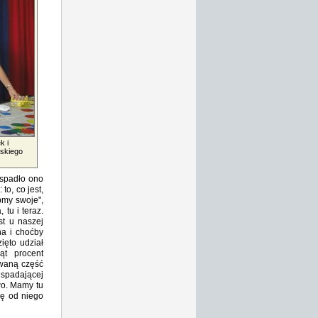
k i
lskiego
 spadło ono
to, co jest,
bmy swoje",
tu i teraz.
st u naszej
na i choćby
ięto udział
iąt procent
owaną część
 spadającej
wo. Mamy tu
ię od niego