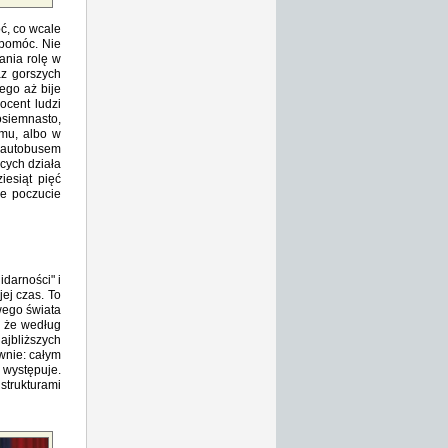
ć, co wcale
 pomóc. Nie
ania rolę w
az gorszych
ego aż bije
ocent ludzi
osiemnasto,
omu, albo w
 autobusem
ących działa
iesiąt pięć
ne poczucie
idarności" i
ej czas. To
wego świata
, że według
najbliższych
wnie: całym
 występuje.
strukturami