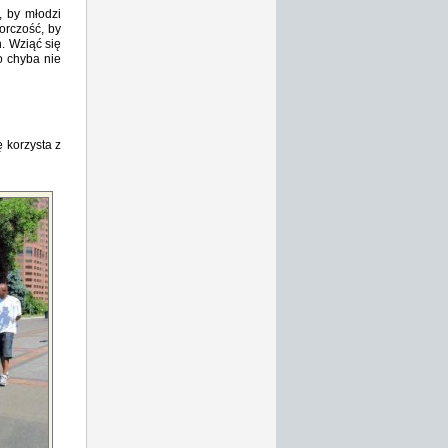
, by młodzi
orczość, by
. Wziąć się
o chyba nie
ę korzysta z