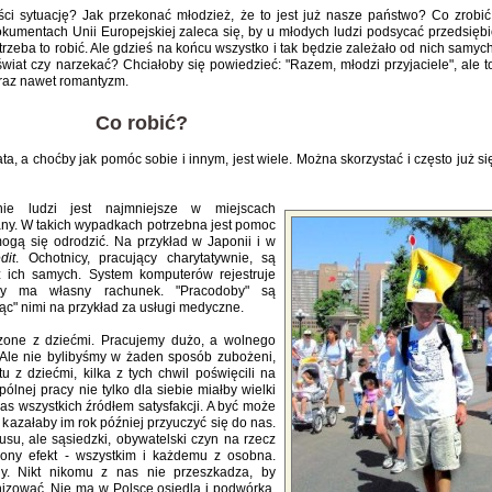
ci sytuację? Jak przekonać młodzież, że to jest już nasze państwo? Co zrobić
okumentach Unii Europejskiej zaleca się, by u młodych ludzi podsycać przedsiębi
rzeba to robić. Ale gdzieś na końcu wszystko i tak będzie zależało od nich samych
wiat czy narzekać? Chciałoby się powiedzieć: "Razem, młodzi przyjaciele", ale t
eraz nawet romantyzm.
Co robić?
ta, a choćby jak pomóc sobie i innym, jest wiele. Można skorzystać i często już si
ie ludzi jest najmniejsze w miejscach
ny. W takich wypadkach potrzebna jest pomoc
mogą się odrodzić. Na przykład w Japonii i w
dit
. Ochotnicy, pracujący charytatywnie, są
z ich samych. System komputerów rejestruje
dy ma własny rachunek. "Pracodoby" są
c" nimi na przykład za usługi medyczne.
zone z dziećmi. Pracujemy dużo, a wolnego
Ale nie bylibyśmy w żaden sposób zubożeni,
 z dziećmi, kilka z tych chwil poświęcili na
lnej pracy nie tylko dla siebie miałby wielki
nas wszystkich źródłem satysfakcji. A być może
 kazałaby im rok później przyuczyć się do nas.
su, ale sąsiedzki, obywatelski czyn na rzecz
wiony efekt - wszystkim i każdemu z osobna.
jny. Nikt nikomu z nas nie przeszkadza, by
nizować. Nie ma w Polsce osiedla i podwórka,