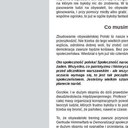
na którym nie byłoby nic do zrobienia. W t
pasowanie ludzi na obywateli, bo obywate
głosowania, i przy pomocy miotły albo grabi
wspólne ognisko, to już w ogóle byłoby fantast
Co musim
Zbudowanie obywatelskiej Polski to nasze 
przeszkodzić. Nie trzeba do tego wielkich pieni
wyjścia, odrobina dobrej woli, by zrobić c
demokracja zawsze będzie koślawa. Bez po
społeczeństwa. Wiedział o tym już sto czterdzi
Oto społeczność polska! Społeczność narodu, 
żaden. Wszystko, co patriotyzmu i historyc
przed ulicznikiem warszawskim - ale wszy
uczucia wymaga się, to jest tak począt
społeczeństwem. Jesteśmy wielkim sztand
planecie naród.
Gorzkie. I w dużym stopniu do dziś prawdziwe
dwudziestolecia międzywojennego. Profesor 
całej masy organizacji konspiracyjnych powst
tworzyli ludzie, których trudno byłoby o to pod
trzeba się bronić, że państwo, nawet w czasie 
To, że obywatelski trening zawsze przynos
Gertrude Himmelfarb w
Demoralizacji społec
w dużym stopniu od sygnałów i przesłania, ja